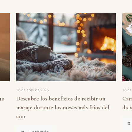
18 de abril de 2026
18 de
mo
Descubre los beneficios de recibir un
Cam
masaje durante los meses más fríos del
dic
año