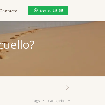
657 10 68 88
Contacto
cuello?
Tags
Categorías