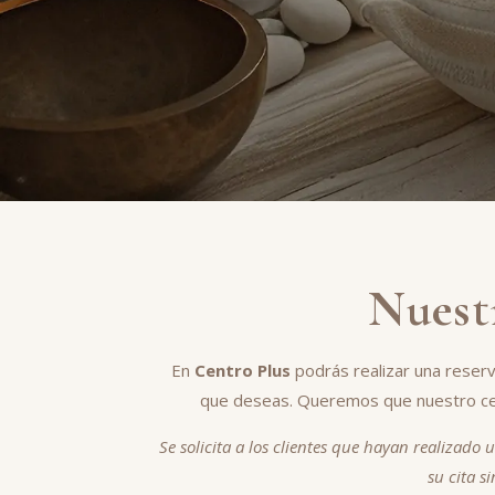
Nuestr
En
Centro Plus
podrás realizar una reser
que deseas. Queremos que nuestro cen
Se solicita a los clientes que hayan realizado
su cita s