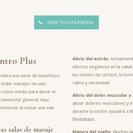
PIDE TU CITA PREVIA
ntro Plus
Alivio del estrés
: Actualmen
efectos negativos en la salud
los niveles de cortisol, la h
ndará una serie de beneficios
calma y serenidad.
 recibir masajes ha sido
s como medio para aliviar el
Alivio del dolor muscular y 
l bienestar general. Aquí
aliviar dolores musculares y m
imentar al visitar una sala
durante la sesión ayudará a l
flexibilidad.
as salas de masaje
Mejora del sueño
: Muchas p